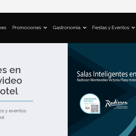
nes
Promociones
Gastronomía
Fiestas y Eventos
es en
video
otel
os y eventos
s!