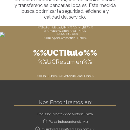
y transferencias bancarias locales. Esta medida
busca optimizar la seguridad, eficiencia y
calidad del servicio.
%%Sostenibilidad_INI%% %%INI_REP%%
%%ImagenCompartida_INI%%
%%ImagenCompartida_FIN%%
%%UCTitulo%%
%%UCResumen%%
%%FIN_REP%% %%Sostenibilidad_FIN%%
Nos Encontramos en:
Radisson Montevideo Victoria Plaza
Plaza Independencia 759
mundoradisson@radisson.com.uy